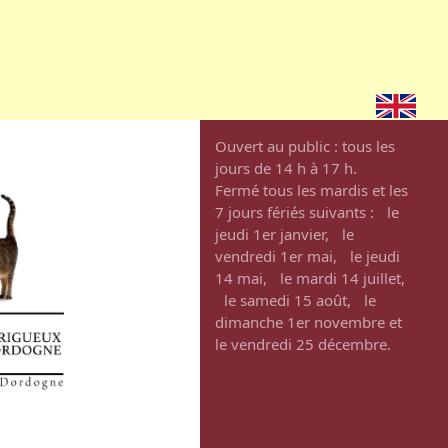
Ouvert au public : tous les
jours de 14 h à 17 h.
Fermé tous les mardis et les
7 jours fériés suivants : le
jeudi 1er janvier, le
vendredi 1er mai, le jeudi
14 mai, le mardi 14 juillet,
le samedi 15 août, le
dimanche 1er novembre et
le vendredi 25 décembre.