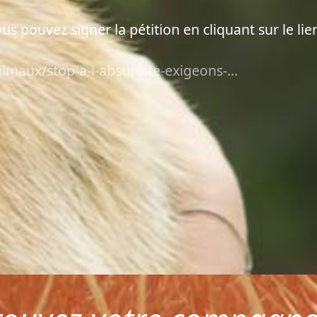
us pouvez signer la pétition en cliquant sur le lie
imaux/stop-a-l-absurdite-exigeons-...