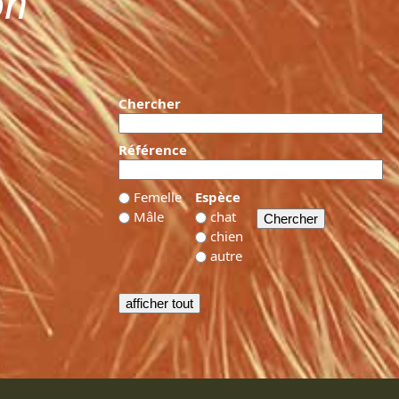
on
Chercher
Référence
Femelle
Espèce
Mâle
chat
chien
autre