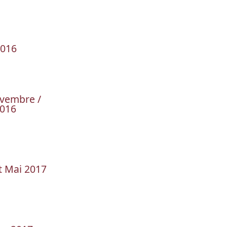
2016
ovembre /
016
et Mai 2017