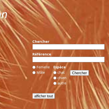
on
Chercher
Référence
Femelle
Espèce
Mâle
chat
chien
autre