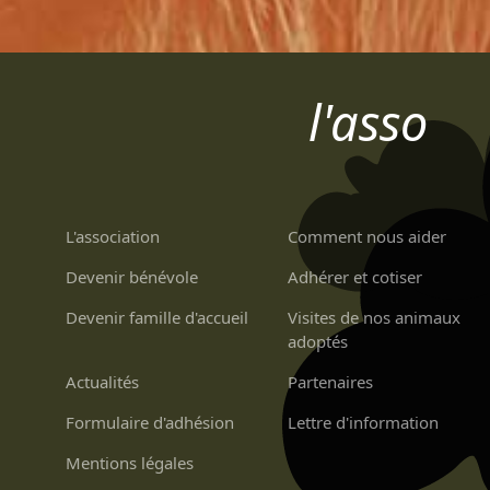
l'asso
L'association
Comment nous aider
Devenir bénévole
Adhérer et cotiser
Devenir famille d'accueil
Visites de nos animaux
adoptés
Actualités
Partenaires
Formulaire d'adhésion
Lettre d'information
Mentions légales