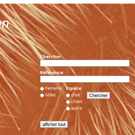
on
Chercher
Référence
Femelle
Espèce
Mâle
chat
chien
autre