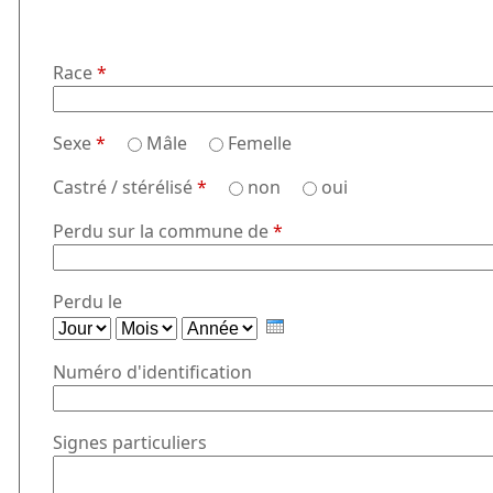
Race
*
Sexe
*
Mâle
Femelle
Castré / stérélisé
*
non
oui
Perdu sur la commune de
*
Perdu le
J
M
A
o
o
n
Numéro d'identification
u
i
n
r
s
é
e
Signes particuliers