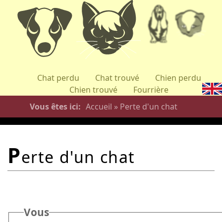
Aller
au
contenu
principal
Chat perdu
Chat trouvé
Chien perdu
Chien trouvé
Fourrière
Vous êtes ici
Accueil
»
Perte d'un chat
p
erte d'un chat
Vous