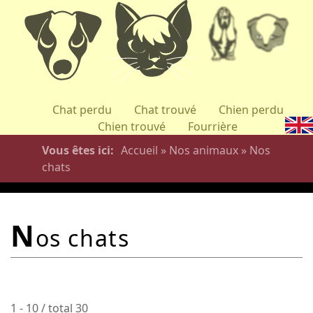
Aller
au
contenu
principal
Chat perdu
Chat trouvé
Chien perdu
Chien trouvé
Fourrière
Vous êtes ici
Accueil
»
Nos animaux
»
Nos
chats
n
os chats
1 - 10 / total 30