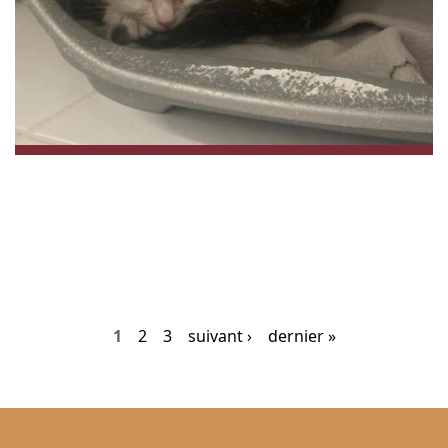
1
2
3
suivant ›
dernier »
P
a
g