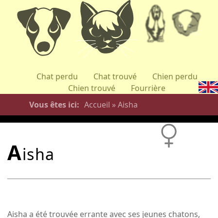
Aller
au
contenu
principal
Chat perdu
Chat trouvé
Chien perdu
Chien trouvé
Fourrière
Vous êtes ici
Accueil
»
Aisha
a
isha
Aisha a été trouvée errante avec ses jeunes chatons,