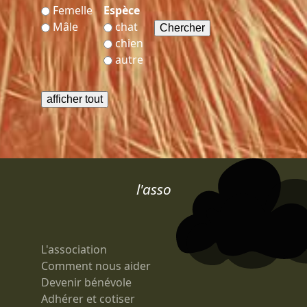
Femelle
Espèce
Mâle
chat
chien
autre
l'asso
L'association
Comment nous aider
Devenir bénévole
Adhérer et cotiser