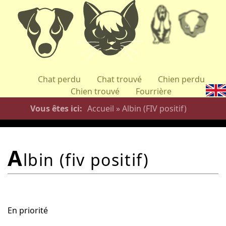
Aller
au
contenu
principal
Chat perdu
Chat trouvé
Chien perdu
Chien trouvé
Fourrière
Vous êtes ici
Accueil
»
Albin (FIV positif)
a
lbin (fiv positif)
En priorité