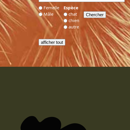
Femelle
Espèce
Mâle
chat
chien
autre