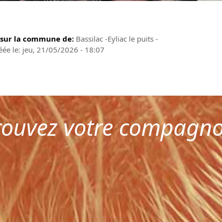
 sur la commune de:
Bassilac -Eyliac le puits -
éée le: jeu, 21/05/2026 - 18:07
rouvez votre compagn