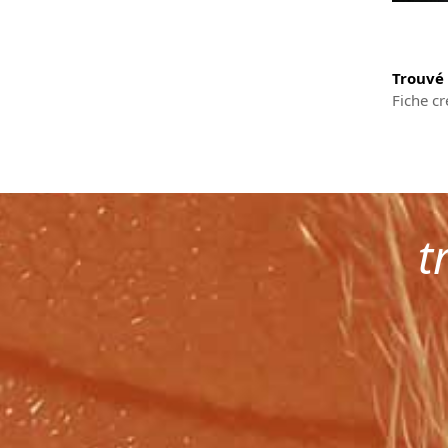
Trouvé
Fiche cr
t