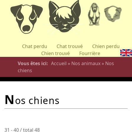
Aller
au
contenu
principal
Chat perdu
Chat trouvé
Chien perdu
Chien trouvé
Fourrière
Vous êtes ici
Accueil
»
Nos animaux
»
Nos
chiens
n
os chiens
31 - 40 / total 48