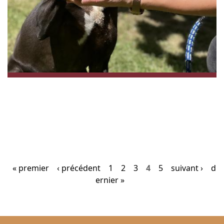
« premier
‹ précédent
1
2
3
4
5
suivant ›
d
P
ernier »
a
g