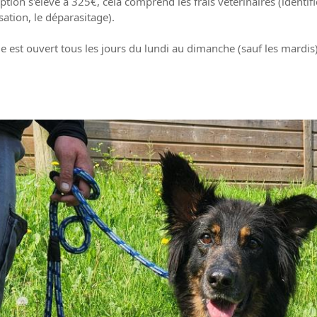
tion s'élève à 325€, cela comprend les frais vétérinaires (identif
lisation, le déparasitage).
e est ouvert tous les jours du lundi au dimanche (sauf les mardi