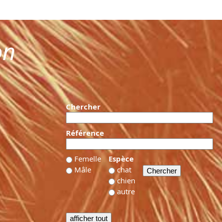
on
Chercher
Référence
Femelle
Espèce
Mâle
chat
chien
autre