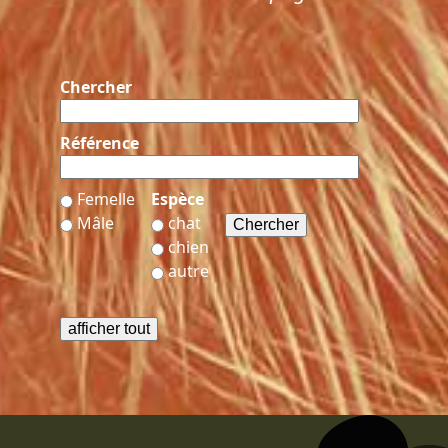
Chercher
Référence
Femelle
Espèce
Mâle
chat
chien
autre