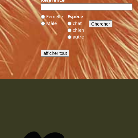
Référence
Femelle
Espèce
Mâle
chat
chien
autre