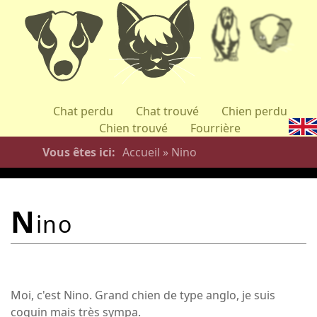
Aller
au
contenu
principal
Chat perdu
Chat trouvé
Chien perdu
Chien trouvé
Fourrière
Vous êtes ici
Accueil
»
Nino
n
ino
Moi, c'est Nino. Grand chien de type anglo, je suis
coquin mais très sympa.