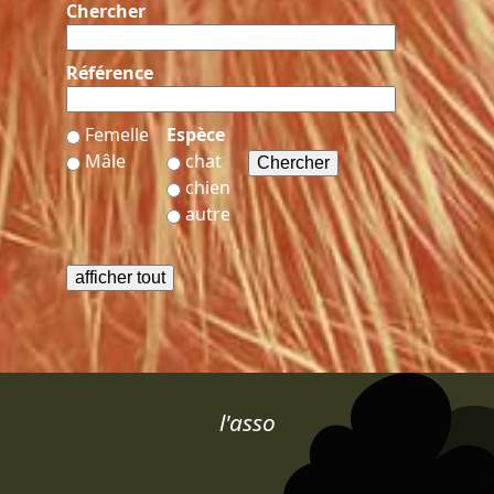
Chercher
Référence
Femelle
Espèce
Mâle
chat
chien
autre
l'asso