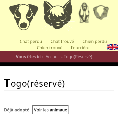
Aller
au
contenu
principal
Chat perdu
Chat trouvé
Chien perdu
Chien trouvé
Fourrière
Vous êtes ici
Accueil
»
Togo(Réservé)
t
ogo(réservé)
Déjà adopté
Voir les animaux