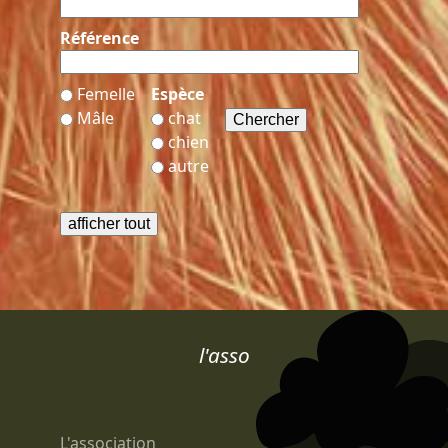
Référence
Femelle
Espèce
Mâle
chat
chien
autre
l'asso
L'association