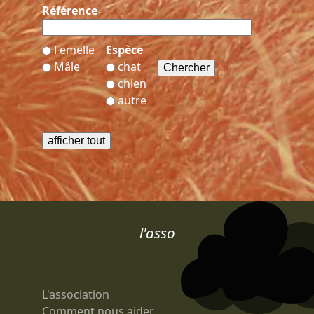
Référence
Femelle
Espèce
Mâle
chat
chien
autre
l'asso
L'association
Comment nous aider