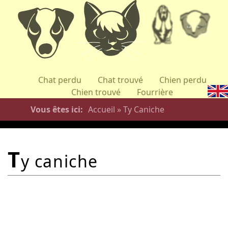
Aller
au
contenu
principal
Chat perdu
Chat trouvé
Chien perdu
Chien trouvé
Fourrière
Vous êtes ici
Accueil
»
Ty Caniche
t
y caniche