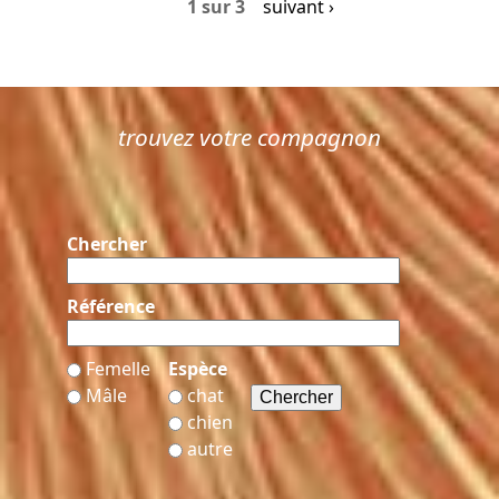
1 sur 3
suivant ›
trouvez votre compagnon
Chercher
Référence
Femelle
Espèce
Mâle
chat
chien
autre