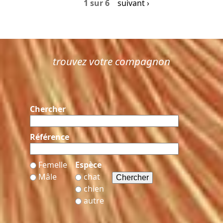
1 sur 6
suivant ›
trouvez votre compagnon
Chercher
Référence
Femelle
Espèce
Mâle
chat
chien
autre