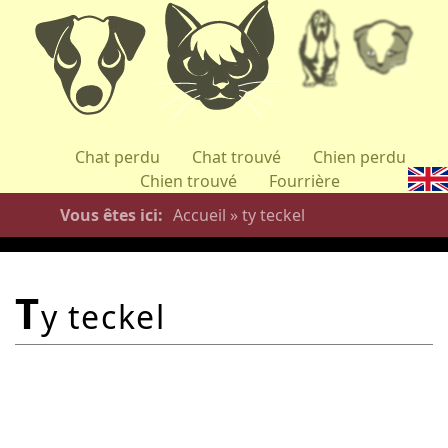
Aller
au
contenu
principal
Chat perdu
Chat trouvé
Chien perdu
Chien trouvé
Fourrière
Vous êtes ici
Accueil
»
ty teckel
t
y teckel