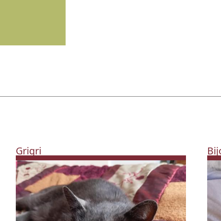
Grigri
Bij