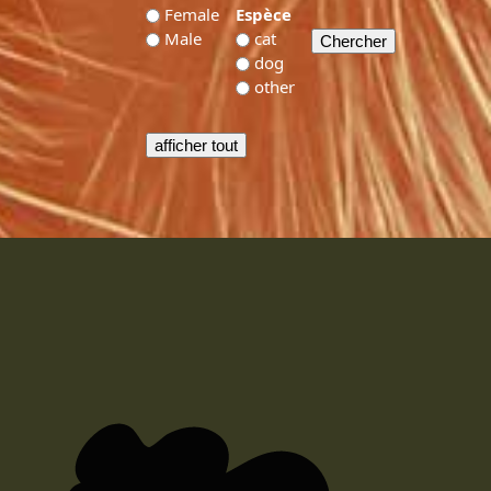
Female
Espèce
Male
cat
dog
other