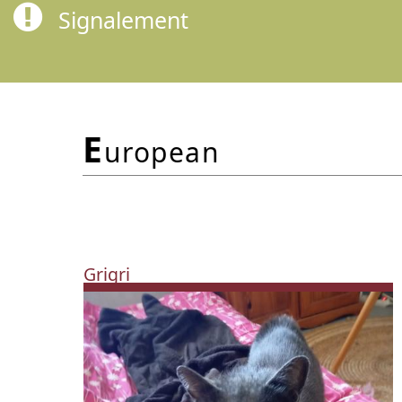
Signalement
e
uropean
Grigri