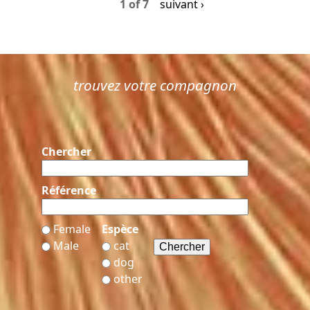
1 of 7
suivant ›
trouvez votre compagnon
Chercher
Référence
Female
Espèce
Male
cat
dog
other