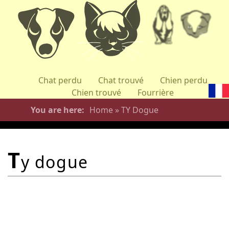
Skip
to
main
content
Chat perdu
Chat trouvé
Chien perdu
Chien trouvé
Fourrière
You are here
Home
»
TY Dogue
t
y dogue